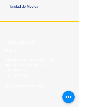
Unidad de Medida
PIEZA
SUCURSALES
Matriz
Calzada La Huerta, #625, Col.
Morelos, Morelia Michoacán,
C.P. 58030
443 326 4526
Sucursal Madero Ote.
Av. Madero Oriente #1999 - B Col. Primo
Tapia,
Morelia Michoacán, C.P. 58158
443 316 21 22