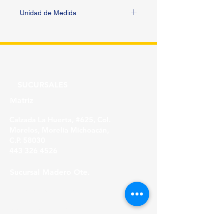
Unidad de Medida
PIEZA
SUCURSALES
Matriz
Calzada La Huerta, #625, Col.
Morelos, Morelia Michoacán,
C.P. 58030
443 326 4526
Sucursal Madero Ote.
Av. Madero Oriente #1999 - B Col. Primo
Tapia,
Morelia Michoacán, C.P. 58158
443 316 21 22