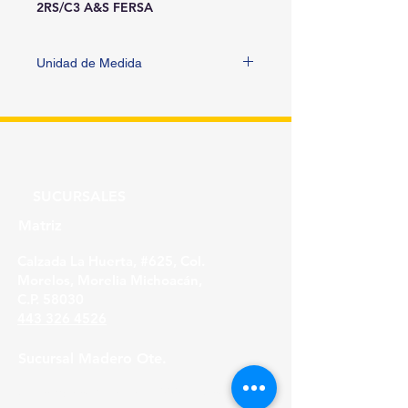
2RS/C3 A&S FERSA
Unidad de Medida
PIEZA
SUCURSALES
Matriz
Calzada La Huerta, #625, Col.
Morelos, Morelia Michoacán,
C.P. 58030
443 326 4526
Sucursal Madero Ote.
Av. Madero Oriente #1999 - B Col. Primo