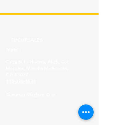
PIEZA
SUCURSALES
Matriz
Calzada La Huerta, #625, Col.
Morelos, Morelia Michoacán,
C.P. 58030
443 326 4526
Sucursal Madero Ote.
Av. Madero Oriente #1999 - B Col. Primo
Tapia,
Morelia Michoacán, C.P. 58158
443 316 21 22
HORARIOS