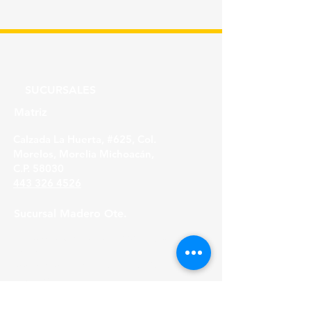
PIEZA
SUCURSALES
Matriz
Calzada La Huerta, #625, Col.
Morelos, Morelia Michoacán,
C.P. 58030
443 326 4526
Sucursal Madero Ote.
Av. Madero Oriente #1999 - B Col. Primo
Tapia,
Morelia Michoacán, C.P. 58158
443 316 21 22
HORARIOS