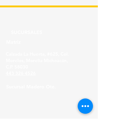
SUCURSALES
Matriz
Calzada La Huerta, #625, Col.
Morelos, Morelia Michoacán,
C.P. 58030
443 326 4526
Sucursal Madero Ote.
Av. Madero Oriente #1999 - B Col. Primo
Tapia,
Morelia Michoacán, C.P. 58158
443 316 21 22
HORARIOS
Lunes a Viernes