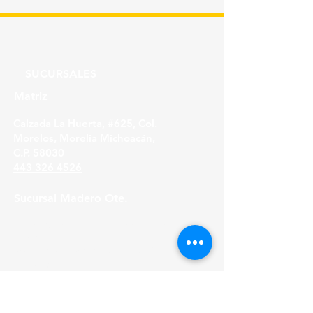
SUCURSALES
Matriz
Calzada La Huerta, #625, Col.
Morelos, Morelia Michoacán,
C.P. 58030
443 326 4526
Sucursal Madero Ote.
Av. Madero Oriente #1999 - B Col. Primo
Tapia,
Morelia Michoacán, C.P. 58158
443 316 21 22
HORARIOS
Lunes a Viernes