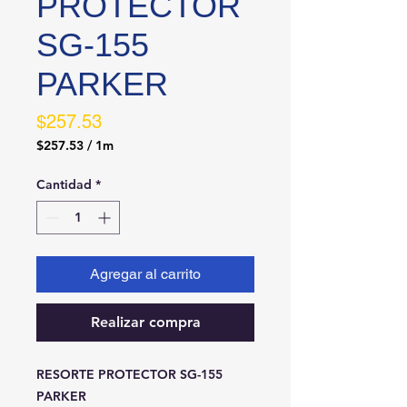
PROTECTOR
SG-155
PARKER
Precio
$257.53
$257.53
/
1m
$257.53
por
Cantidad
*
1
Metro
Agregar al carrito
Realizar compra
RESORTE PROTECTOR SG-155 
PARKER