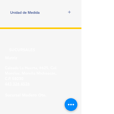
Unidad de Medida
METRO
SUCURSALES
Matriz
Calzada La Huerta, #625, Col.
Morelos, Morelia Michoacán,
C.P. 58030
443 326 4526
Sucursal Madero Ote.
Av. Madero Oriente #1999 - B Col. Primo
Tapia,