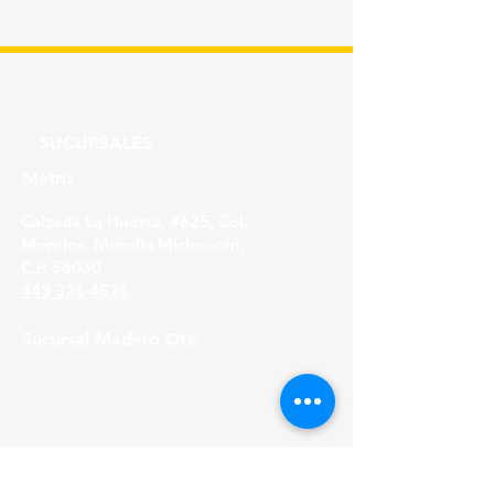
PIEZA
SUCURSALES
Matriz
Calzada La Huerta, #625, Col.
Morelos, Morelia Michoacán,
C.P. 58030
443 326 4526
Sucursal Madero Ote.
Av. Madero Oriente #1999 - B Col. Primo
Tapia,
Morelia Michoacán, C.P. 58158
443 316 21 22
HORARIOS