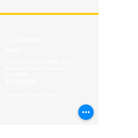
PIEZA
SUCURSALES
Matriz
Calzada La Huerta, #625, Col.
Morelos, Morelia Michoacán,
C.P. 58030
443 326 4526
Sucursal Madero Ote.
Av. Madero Oriente #1999 - B Col. Primo
Tapia,
Morelia Michoacán, C.P. 58158
443 316 21 22
HORARIOS