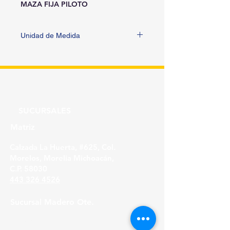
MAZA FIJA PILOTO
Unidad de Medida
PIEZA
SUCURSALES
Matriz
Calzada La Huerta, #625, Col.
Morelos, Morelia Michoacán,
C.P. 58030
443 326 4526
Sucursal Madero Ote.
Av. Madero Oriente #1999 - B Col. Primo