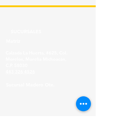
SUCURSALES
Matriz
Calzada La Huerta, #625, Col.
Morelos, Morelia Michoacán,
C.P. 58030
443 326 4526
Sucursal Madero Ote.
Av. Madero Oriente #1999 - B Col. Primo
Tapia,
Morelia Michoacán, C.P. 58158
443 316 21 22
HORARIOS
Lunes a Viernes