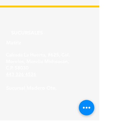
SUCURSALES
Matriz
Calzada La Huerta, #625, Col.
Morelos, Morelia Michoacán,
C.P. 58030
443 326 4526
Sucursal Madero Ote.
Av. Madero Oriente #1999 - B Col. Primo
Tapia,
Morelia Michoacán, C.P. 58158
443 316 21 22
HORARIOS
Lunes a Viernes