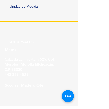
Unidad de Medida
PIEZA
SUCURSALES
Matriz
Calzada La Huerta, #625, Col.
Morelos, Morelia Michoacán,
C.P. 58030
443 326 4526
Sucursal Madero Ote.
Av. Madero Oriente #1999 - B Col. Primo
Tapia,
Morelia Michoacán, C.P. 58158
443 316 21 22