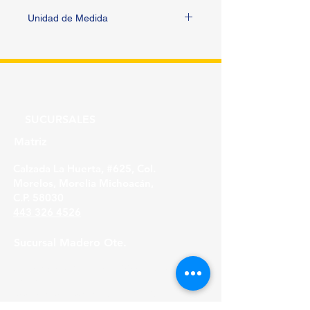
Unidad de Medida
PIEZA
SUCURSALES
Matriz
Calzada La Huerta, #625, Col.
Morelos, Morelia Michoacán,
C.P. 58030
443 326 4526
Sucursal Madero Ote.
Av. Madero Oriente #1999 - B Col. Primo
Tapia,
Morelia Michoacán, C.P. 58158
443 316 21 22