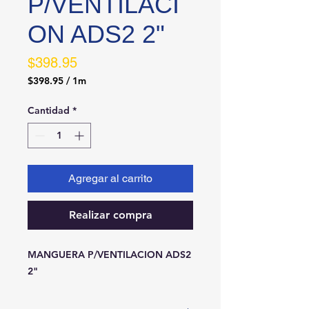
P/VENTILACI
ON ADS2 2"
Precio
$398.95
$398.95
/
1m
$398.95
por
Cantidad
*
1
Metro
Agregar al carrito
Realizar compra
MANGUERA P/VENTILACION ADS2 
2"