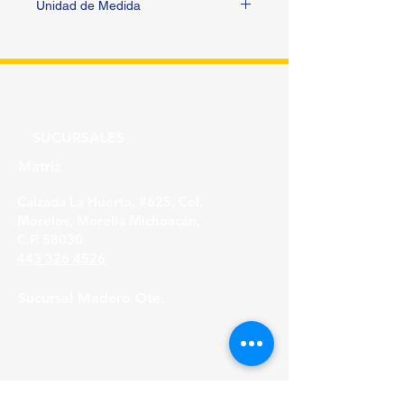
Unidad de Medida
METRO
SUCURSALES
Matriz
Calzada La Huerta, #625, Col.
Morelos, Morelia Michoacán,
C.P. 58030
443 326 4526
Sucursal Madero Ote.
Av. Madero Oriente #1999 - B Col. Primo
Tapia,
Morelia Michoacán, C.P. 58158
443 316 21 22