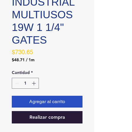
INDUSTRIAL
MULTIUSOS
19W 1 1/4"
GATES
Precio
$730.65
$48.71
/
1m
$48.71
por
Cantidad
*
1
Metro
Agregar al carrito
Realizar compra