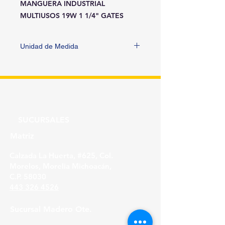
MANGUERA INDUSTRIAL 
MULTIUSOS 19W 1 1/4" GATES
Unidad de Medida
METRO
SUCURSALES
Matriz
Calzada La Huerta, #625, Col.
Morelos, Morelia Michoacán,
C.P. 58030
443 326 4526
Sucursal Madero Ote.