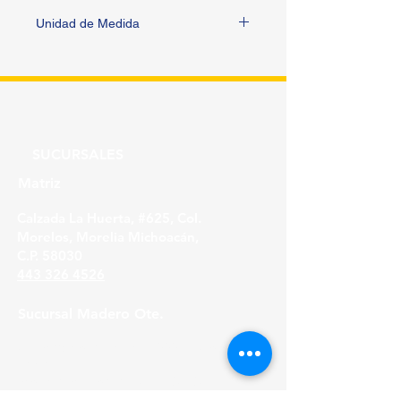
Unidad de Medida
PIEZA
SUCURSALES
Matriz
Calzada La Huerta, #625, Col.
Morelos, Morelia Michoacán,
C.P. 58030
443 326 4526
Sucursal Madero Ote.
Av. Madero Oriente #1999 - B Col. Primo
Tapia,
Morelia Michoacán, C.P. 58158
443 316 21 22