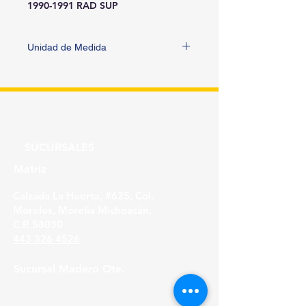
1990-1991 RAD SUP
Unidad de Medida
PIEZA
SUCURSALES
Matriz
Calzada La Huerta, #625, Col.
Morelos, Morelia Michoacán,
C.P. 58030
443 326 4526
Sucursal Madero Ote.
Av. Madero Oriente #1999 - B Col. Primo