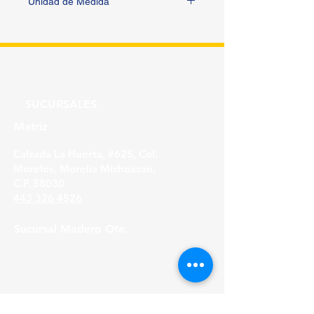
Unidad de Medida
PIEZA
SUCURSALES
Matriz
Calzada La Huerta, #625, Col.
Morelos, Morelia Michoacán,
C.P. 58030
443 326 4526
Sucursal Madero Ote.
Av. Madero Oriente #1999 - B Col. Primo
Tapia,
Morelia Michoacán, C.P. 58158
443 316 21 22