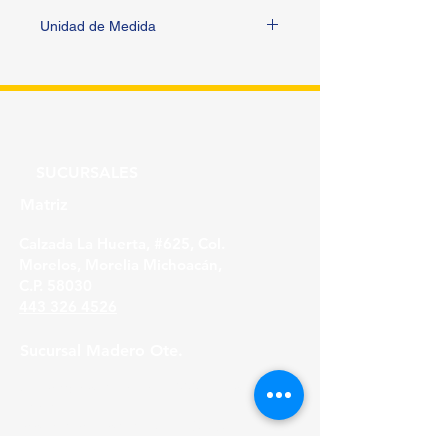
Unidad de Medida
PIEZA
SUCURSALES
Matriz
Calzada La Huerta, #625, Col.
Morelos, Morelia Michoacán,
C.P. 58030
443 326 4526
Sucursal Madero Ote.
Av. Madero Oriente #1999 - B Col. Primo
Tapia,
Morelia Michoacán, C.P. 58158
443 316 21 22