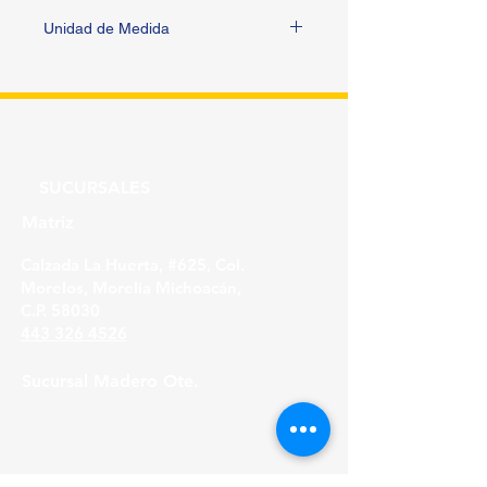
Unidad de Medida
PIEZA
SUCURSALES
Matriz
Calzada La Huerta, #625, Col.
Morelos, Morelia Michoacán,
C.P. 58030
443 326 4526
Sucursal Madero Ote.
Av. Madero Oriente #1999 - B Col. Primo
Tapia,
Morelia Michoacán, C.P. 58158
443 316 21 22