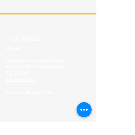
PIEZA
SUCURSALES
Matriz
Calzada La Huerta, #625, Col.
Morelos, Morelia Michoacán,
C.P. 58030
443 326 4526
Sucursal Madero Ote.
Av. Madero Oriente #1999 - B Col. Primo
Tapia,
Morelia Michoacán, C.P. 58158
443 316 21 22
HORARIOS