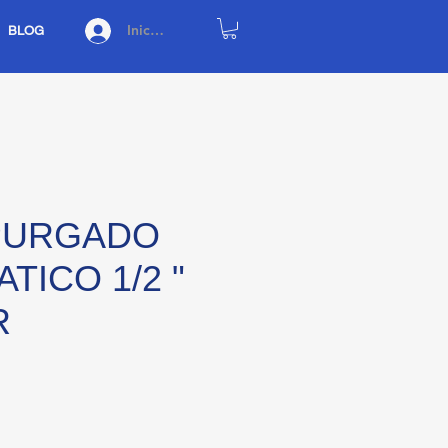
Iniciar sesión
BLOG
PURGADO
TICO 1/2 "
R
io