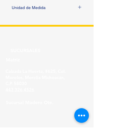
Unidad de Medida
PIEZA
SUCURSALES
Matriz
Calzada La Huerta, #625, Col.
Morelos, Morelia Michoacán,
C.P. 58030
443 326 4526
Sucursal Madero Ote.
Av. Madero Oriente #1999 - B Col. Primo
Tapia,
Morelia Michoacán, C.P. 58158
443 316 21 22