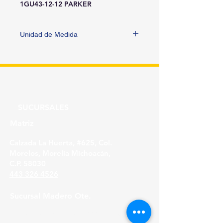
1GU43-12-12 PARKER
Unidad de Medida
PIEZA
SUCURSALES
Matriz
Calzada La Huerta, #625, Col.
Morelos, Morelia Michoacán,
C.P. 58030
443 326 4526
Sucursal Madero Ote.
Av. Madero Oriente #1999 - B Col. Primo