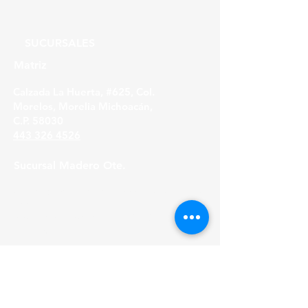
SUCURSALES
Matriz
Calzada La Huerta, #625, Col.
Morelos, Morelia Michoacán,
C.P. 58030
443 326 4526
Sucursal Madero Ote.
Av. Madero Oriente #1999 - B Col. Primo
Tapia,
Morelia Michoacán, C.P. 58158
443 316 21 22
HORARIOS
Lunes a Viernes
8:30 am - 6:00 pm
Sábados