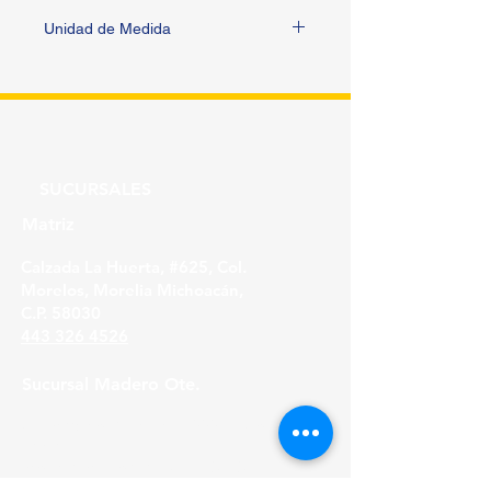
Unidad de Medida
PIEZA
SUCURSALES
Matriz
Calzada La Huerta, #625, Col.
Morelos, Morelia Michoacán,
C.P. 58030
443 326 4526
Sucursal Madero Ote.
Av. Madero Oriente #1999 - B Col. Primo
Tapia,
Morelia Michoacán, C.P. 58158
443 316 21 22