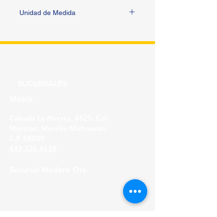
Unidad de Medida
PIEZA
SUCURSALES
Matriz
Calzada La Huerta, #625, Col.
Morelos, Morelia Michoacán,
C.P. 58030
443 326 4526
Sucursal Madero Ote.
Av. Madero Oriente #1999 - B Col. Primo
Tapia,
Morelia Michoacán, C.P. 58158
443 316 21 22