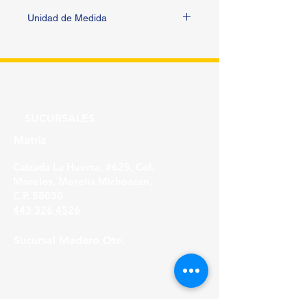
Unidad de Medida
PIEZA
SUCURSALES
Matriz
Calzada La Huerta, #625, Col.
Morelos, Morelia Michoacán,
C.P. 58030
443 326 4526
Sucursal Madero Ote.
Av. Madero Oriente #1999 - B Col. Primo
Tapia,
Morelia Michoacán, C.P. 58158
443 316 21 22