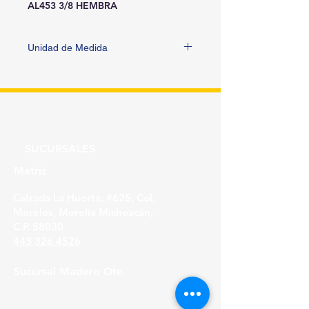
AL453 3/8 HEMBRA
Unidad de Medida
PIEZA
SUCURSALES
Matriz
Calzada La Huerta, #625, Col.
Morelos, Morelia Michoacán,
C.P. 58030
443 326 4526
Sucursal Madero Ote.
Av. Madero Oriente #1999 - B Col. Primo