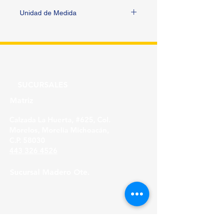
Unidad de Medida
PIEZA
SUCURSALES
Matriz
Calzada La Huerta, #625, Col.
Morelos, Morelia Michoacán,
C.P. 58030
443 326 4526
Sucursal Madero Ote.
Av. Madero Oriente #1999 - B Col. Primo
Tapia,
Morelia Michoacán, C.P. 58158
443 316 21 22