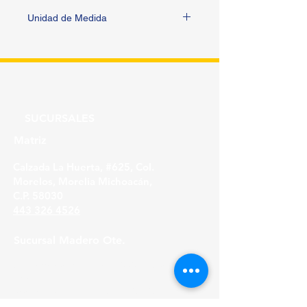
Unidad de Medida
PIEZA
SUCURSALES
Matriz
Calzada La Huerta, #625, Col.
Morelos, Morelia Michoacán,
C.P. 58030
443 326 4526
Sucursal Madero Ote.
Av. Madero Oriente #1999 - B Col. Primo
Tapia,
Morelia Michoacán, C.P. 58158
443 316 21 22