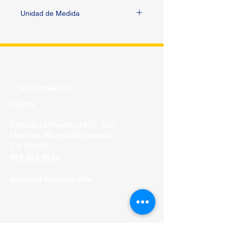
Unidad de Medida
PIEZA
SUCURSALES
Matriz
Calzada La Huerta, #625, Col.
Morelos, Morelia Michoacán,
C.P. 58030
443 326 4526
Sucursal Madero Ote.
Av. Madero Oriente #1999 - B Col. Primo
Tapia,
Morelia Michoacán, C.P. 58158
443 316 21 22