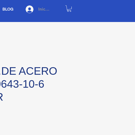
Iniciar sesión
BLOG
.DE ACERO
643-10-6
R