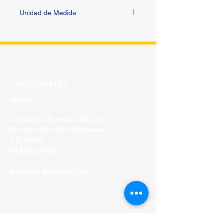
Unidad de Medida
PIEZA
SUCURSALES
Matriz
Calzada La Huerta, #625, Col.
Morelos, Morelia Michoacán,
C.P. 58030
443 326 4526
Sucursal Madero Ote.
Av. Madero Oriente #1999 - B Col. Primo
Tapia,
Morelia Michoacán, C.P. 58158
443 316 21 22