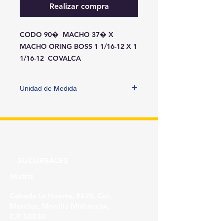
Realizar compra
CODO 90�  MACHO 37� X 
MACHO ORING BOSS 1 1/16-12 X 1 
1/16-12  COVALCA
Unidad de Medida
PIEZA
SUCURSALES
Matriz
Calzada La Huerta, #625, Col.
Morelos, Morelia Michoacán,
C.P. 58030