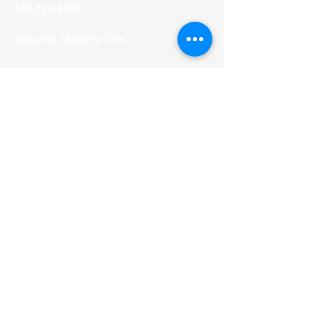
443 326 4526
Sucursal Madero Ote.
Av. Madero Oriente #1999 - B Col. Primo
Tapia,
Morelia Michoacán, C.P. 58158
443 316 21 22
HORARIOS
Lunes a Viernes
8:30 am - 6:00 pm
Sábados
8:30 am - 2:00 pm
ACEPTAMOS