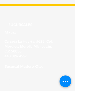
SUCURSALES
Matriz
Calzada La Huerta, #625, Col.
Morelos, Morelia Michoacán,
C.P. 58030
443 326 4526
Sucursal Madero Ote.
Av. Madero Oriente #1999 - B Col. Primo
Tapia,
Morelia Michoacán, C.P. 58158
443 316 21 22
HORARIOS
Lunes a Viernes