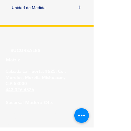
Unidad de Medida
PIEZA
SUCURSALES
Matriz
Calzada La Huerta, #625, Col.
Morelos, Morelia Michoacán,
C.P. 58030
443 326 4526
Sucursal Madero Ote.
Av. Madero Oriente #1999 - B Col. Primo
Tapia,
Morelia Michoacán, C.P. 58158
443 316 21 22