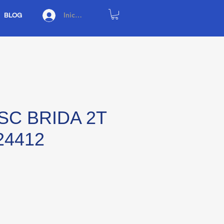
Iniciar sesión
BLOG
SC BRIDA 2T
124412