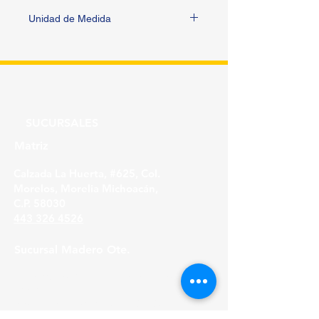
Unidad de Medida
PIEZA
SUCURSALES
Matriz
Calzada La Huerta, #625, Col.
Morelos, Morelia Michoacán,
C.P. 58030
443 326 4526
Sucursal Madero Ote.
Av. Madero Oriente #1999 - B Col. Primo
Tapia,
Morelia Michoacán, C.P. 58158
443 316 21 22