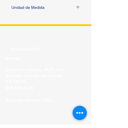
Unidad de Medida
PIEZA
SUCURSALES
Matriz
Calzada La Huerta, #625, Col.
Morelos, Morelia Michoacán,
C.P. 58030
443 326 4526
Sucursal Madero Ote.
Av. Madero Oriente #1999 - B Col. Primo
Tapia,
Morelia Michoacán, C.P. 58158
443 316 21 22