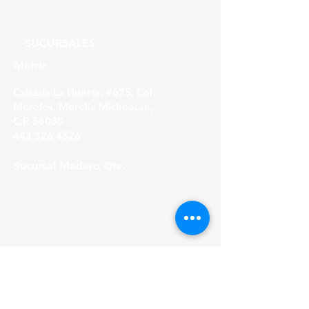
SUCURSALES
Matriz
Calzada La Huerta, #625, Col.
Morelos, Morelia Michoacán,
C.P. 58030
443 326 4526
Sucursal Madero Ote.
Av. Madero Oriente #1999 - B Col. Primo
Tapia,
Morelia Michoacán, C.P. 58158
443 316 21 22
HORARIOS
Lunes a Viernes
8:30 am - 6:00 pm
Sábados