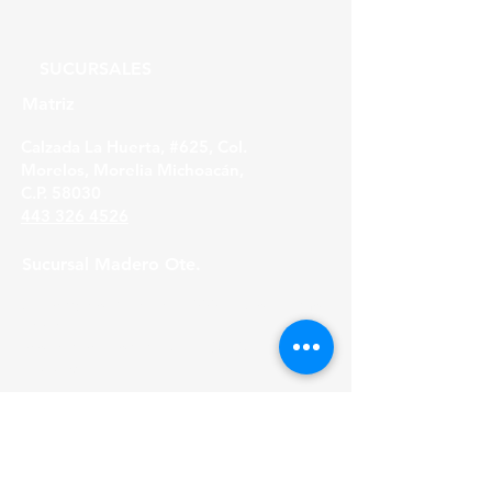
SUCURSALES
Matriz
Calzada La Huerta, #625, Col.
Morelos, Morelia Michoacán,
C.P. 58030
443 326 4526
Sucursal Madero Ote.
Av. Madero Oriente #1999 - B Col. Primo
Tapia,
Morelia Michoacán, C.P. 58158
443 316 21 22
HORARIOS
Lunes a Viernes
8:30 am - 6:00 pm
Sábados