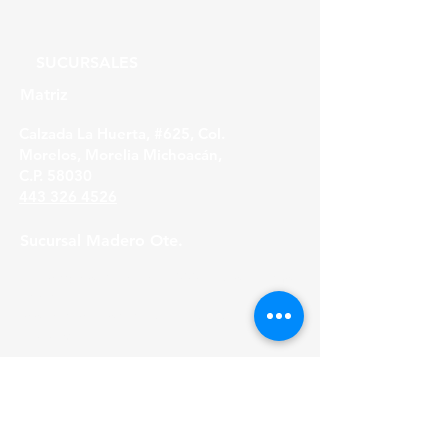
SUCURSALES
Matriz
Calzada La Huerta, #625, Col.
Morelos, Morelia Michoacán,
C.P. 58030
443 326 4526
Sucursal Madero Ote.
Av. Madero Oriente #1999 - B Col. Primo
Tapia,
Morelia Michoacán, C.P. 58158
443 316 21 22
HORARIOS
Lunes a Viernes
8:30 am - 6:00 pm
Sábados