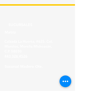
SUCURSALES
Matriz
Calzada La Huerta, #625, Col.
Morelos, Morelia Michoacán,
C.P. 58030
443 326 4526
Sucursal Madero Ote.
Av. Madero Oriente #1999 - B Col. Primo
Tapia,
Morelia Michoacán, C.P. 58158
443 316 21 22
HORARIOS
Lunes a Viernes