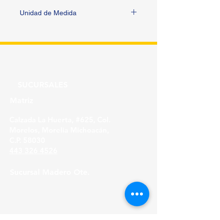
Unidad de Medida
PIEZA
SUCURSALES
Matriz
Calzada La Huerta, #625, Col.
Morelos, Morelia Michoacán,
C.P. 58030
443 326 4526
Sucursal Madero Ote.
Av. Madero Oriente #1999 - B Col. Primo
Tapia,
Morelia Michoacán, C.P. 58158
443 316 21 22