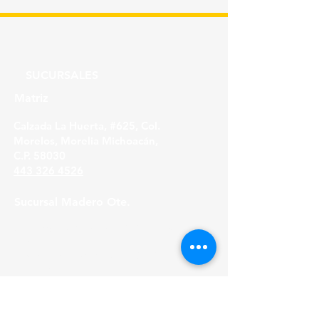
SUCURSALES
Matriz
Calzada La Huerta, #625, Col.
Morelos, Morelia Michoacán,
C.P. 58030
443 326 4526
Sucursal Madero Ote.
Av. Madero Oriente #1999 - B Col. Primo
Tapia,
Morelia Michoacán, C.P. 58158
443 316 21 22
HORARIOS
Lunes a Viernes