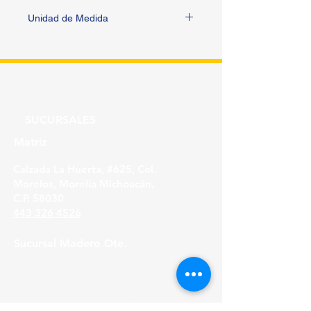
Unidad de Medida
PIEZA
SUCURSALES
Matriz
Calzada La Huerta, #625, Col.
Morelos, Morelia Michoacán,
C.P. 58030
443 326 4526
Sucursal Madero Ote.
Av. Madero Oriente #1999 - B Col. Primo
Tapia,
Morelia Michoacán, C.P. 58158
443 316 21 22