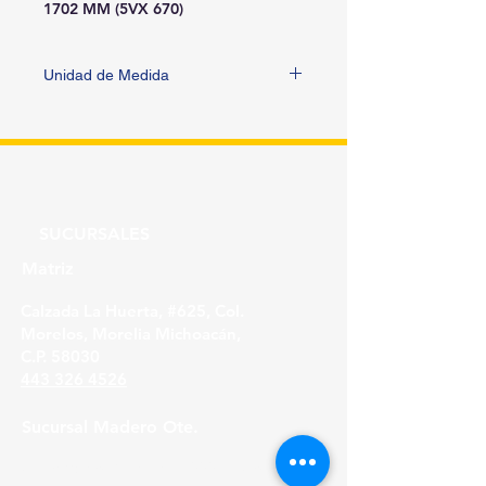
1702 MM (5VX 670)
Unidad de Medida
PIEZA
SUCURSALES
Matriz
Calzada La Huerta, #625, Col.
Morelos, Morelia Michoacán,
C.P. 58030
443 326 4526
Sucursal Madero Ote.
Av. Madero Oriente #1999 - B Col. Primo